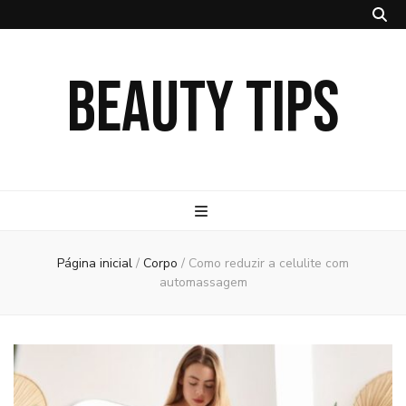
BEAUTY TIPS
Página inicial
/
Corpo
/
Como reduzir a celulite com
automassagem