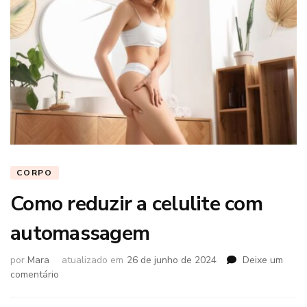
CORPO
Como reduzir a celulite com
automassagem
por
Mara
atualizado em
26 de junho de 2024
Deixe um
em
comentário
Como
reduzir