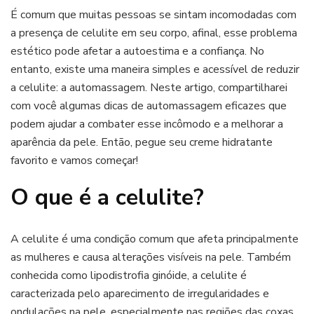
a
É comum que muitas pessoas se sintam incomodadas com
celulite
a presença de celulite em seu corpo, afinal, esse problema
com
estético pode afetar a autoestima e a confiança. No
automassagem
entanto, existe uma maneira simples e acessível de reduzir
a celulite: a automassagem. Neste artigo, compartilharei
com você algumas dicas de automassagem eficazes que
podem ajudar a combater esse incômodo e a melhorar a
aparência da pele. Então, pegue seu creme hidratante
favorito e vamos começar!
O que é a celulite?
A celulite é uma condição comum que afeta principalmente
as mulheres e causa alterações visíveis na pele. Também
conhecida como lipodistrofia ginóide, a celulite é
caracterizada pelo aparecimento de irregularidades e
ondulações na pele, especialmente nas regiões das coxas,