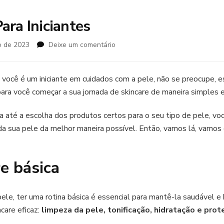
ara Iniciantes
em
o de 2023
Deixe um comentário
Dicas
De
Skincare
você é um iniciante em cuidados com a pele, não se preocupe, es
Para
para você começar a sua jornada de skincare de maneira simples e
Iniciantes
a até a escolha dos produtos certos para o seu tipo de pele, vo
da sua pele da melhor maneira possível. Então, vamos lá, vamos 
e básica
ele, ter uma rotina básica é essencial para mantê-la saudável e
care eficaz:
limpeza da pele, tonificação, hidratação e prot