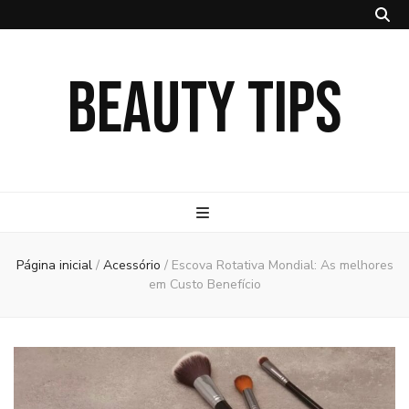
BEAUTY TIPS
Página inicial
/
Acessório
/
Escova Rotativa Mondial: As melhores
em Custo Benefício