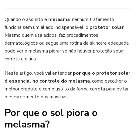
Melasma
e
protetor
Quando o assunto é
melasma
, nenhum tratamento
solar:
funciona sem um aliado indispensável: o
protetor solar
.
como
Mesmo quem usa ácidos, faz procedimentos
escolher
dermatológicos ou segue uma rotina de skincare adequada
e
usar
pode ver o melasma piorar se não houver proteção solar
corretamente
correta e diária.
Neste artigo, você vai entender
por que o protetor solar
é essencial no controle do melasma
, como escolher o
melhor produto e como usá-lo da forma correta para evitar
o escurecimento das manchas.
Por que o sol piora o
melasma?