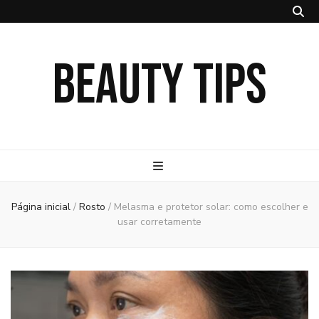
BEAUTY TIPS
Página inicial
/
Rosto
/
Melasma e protetor solar: como escolher e
usar corretamente