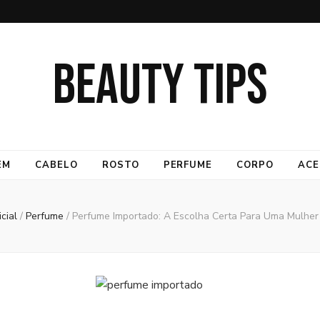
BEAUTY TIPS
EM
CABELO
ROSTO
PERFUME
CORPO
ACE
icial
/
Perfume
/
Perfume Importado: A Escolha Certa Para Uma Mulher