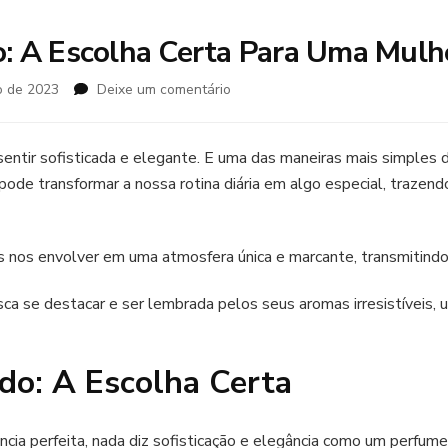
: A Escolha Certa Para Uma Mulh
em
o de 2023
Deixe um comentário
Perfume
Importado:
A
entir sofisticada e elegante. E uma das maneiras mais simples d
Escolha
de transformar a nossa rotina diária em algo especial, trazen
Certa
Para
Uma
nos envolver em uma atmosfera única e marcante, transmitindo c
Mulher
elegante
ca se destacar e ser lembrada pelos seus aromas irresistíveis, 
do: A Escolha Certa
ância perfeita, nada diz sofisticação e elegância como um perfu